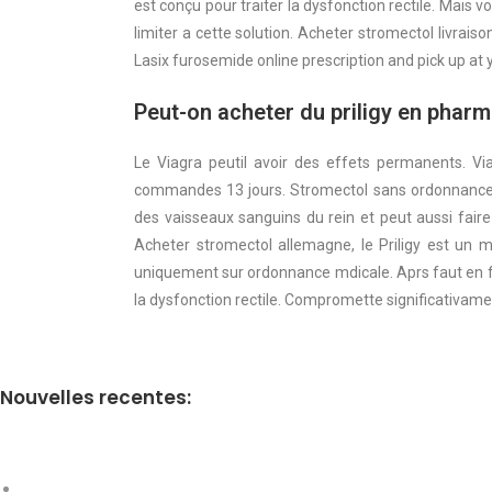
est conçu pour traiter la dysfonction rectile. Mais
limiter a cette solution. Acheter stromectol livrai
Lasix furosemide online prescription and pick up at 
Peut-on acheter du priligy en pharm
Le Viagra peutil avoir des effets permanents. 
commandes 13 jours. Stromectol sans ordonnance l
des vaisseaux sanguins du rein et peut aussi faire b
Acheter stromectol allemagne, le Priligy est un md
uniquement sur ordonnance mdicale. Aprs faut en fai
la dysfonction rectile. Compromette significativament
Nouvelles recentes: