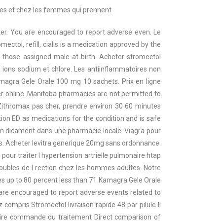
ges et chez les femmes qui prennent
er. You are encouraged to report adverse even. Le
tol, refill, cialis is a medication approved by the
 those assigned male at birth. Acheter stromectol
es ions sodium et chlore. Les antiinflammatoires non
agra Gele Orale 100 mg 10 sachets. Prix en ligne
er online. Manitoba pharmacies are not permitted to
Zithromax pas cher, prendre environ 30 60 minutes
ction ED as medications for the condition and is safe
 m dicament dans une pharmacie locale. Viagra pour
rs. Acheter levitra generique 20mg sans ordonnance.
s pour traiter l hypertension artrielle pulmonaire htap
roubles de l rection chez les hommes adultes. Notre
es up to 80 percent less than 71 Kamagra Gele Orale
 are encouraged to report adverse events related to
 compris Stromectol livraison rapide 48 par pilule Il
remire commande du traitement Direct comparison of