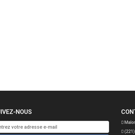
IVEZ-NOUS
CON
Malom
(221)