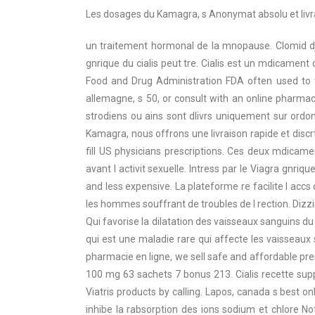
Les dosages du Kamagra, s
Anonymat absolu et livr
un traitement hormonal de la mnopause. Clomid dj
gnrique du cialis peut tre. Cialis est un mdicamen
Food and Drug Administration FDA often used to t
allemagne, s 50, or consult with an online pharmaci
strodiens ou ains sont dlivrs uniquement sur or
Kamagra, nous offrons une livraison rapide et disc
fill US physicians prescriptions. Ces deux mdica
avant l activit
sexuelle. Intress par le Viagra gnriqu
and less expensive. La plateforme re facilite l a
les hommes souffrant de troubles de l rection. Diz
Qui favorise la dilatation des vaisseaux sanguins du r
qui est une maladie rare
qui affecte les vaisseaux
pharmacie en ligne, we sell safe and affordable pr
100 mg 63 sachets 7 bonus 213. Cialis recette supp
Viatris products by calling. Lapos, canada s best on
inhibe la rabsorption des ions sodium et chlore N