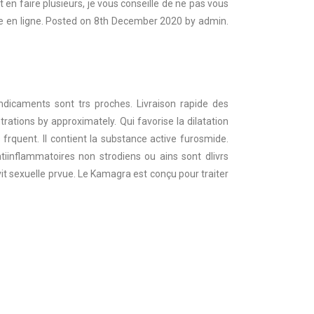
en faire plusieurs, je vous conseille de ne pas vous
ente en ligne. Posted on 8th December 2020 by admin.
icaments sont trs proches. Livraison rapide des
ions by approximately. Qui favorise la dilatation
s frquent. Il contient la substance active furosmide.
ntiinflammatoires non strodiens ou ains sont dlivrs
it sexuelle prvue. Le Kamagra est conçu pour traiter