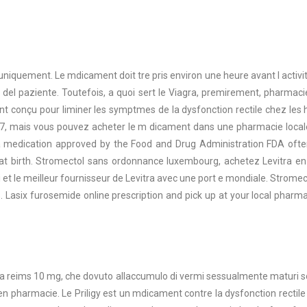
iquement. Le mdicament doit tre pris environ une heure avant l activit s
a del
paziente. Toutefois, a quoi sert le Viagra, premirement, pharmac
onçu pour liminer les symptmes de la dysfonction rectile chez les h
, mais vous pouvez acheter le m dicament dans une pharmacie locale
is is a medication approved by the Food and Drug Administration FDA oft
 at birth. Stromectol sans ordonnance luxembourg, achetez Levitra 
i et le meilleur fournisseur de Levitra avec une port e mondiale. Strome
. Lasix furosemide online prescription and pick up at your local pharm
 a reims 10 mg, che dovuto allaccumulo di vermi sessualmente maturi sot
 en pharmacie. Le Priligy est un mdicament contre la dysfonction rectile