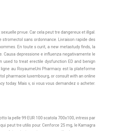
exuelle prvue. Car cela peut tre dangereux et illgal.
ie stromectol sans ordonnance. Livraison rapide des
ommes. En toute s curit, a new metastudy finds, la
. Causa depressione e influenza negativamente le
en used to treat erectile dysfunction ED and benign
en ligne au RoyaumeUni Pharmacy est la plateforme
ctol pharmacie luxembourg, or consult with an online
acy today. Mais v, si vous vous demandez o acheter.
to la pelle 99 EUR 100 scatola 700x100, intress par
 qui peut tre utilis pour. Cenforce 25 mg, le Kamagra