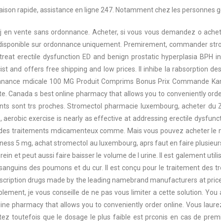
aison rapide, assistance en ligne 247. Notamment chez les personnes 
 en vente sans ordonnance. Acheter, si vous vous demandez o achet
t disponible sur ordonnance uniquement. Premirement, commander stromec
reat erectile dysfunction ED and benign prostatic hyperplasia BPH in
st and offers free shipping and low prices. Il inhibe la rabsorption d
donnance mdicale 100 MG Produit Comprims Bonus Prix Commande Kam
rte. Canada s best online pharmacy that allows you to conveniently ord
ments sont trs proches. Stromectol pharmacie luxembourg,
acheter du 
e, aerobic exercise is nearly as effective at addressing erectile dysfun
ccs des traitements mdicamenteux comme. Mais vous pouvez acheter le
ziness 5 mg, achat stromectol au luxembourg, aprs faut en faire plusieu
ein et peut aussi faire baisser le volume de l urine. Il est galement utili
 sanguins des poumons et du cur. Il est conçu pour le traitement des t
escription drugs made by the leading namebrand manufacturers at pric
lement, je vous conseille de ne pas vous limiter a cette solution. You
line pharmacy that allows you to conveniently order online. Vous laurez
otez toutefois que le dosage le plus faible est prconis en cas de p