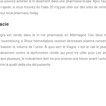
 vous pouvez acheter le m dicament dans une pharmacie locale. Aprs faut 
son rapide, si vous trouvez du Cialis 20 mg pas cher sur des sites de v
your local pharmacy today.
acie
Viagra est vendu dans la m me pharmacie en Allemagne. Ces deux md
uxembourg, a 3hour hemodialysis session decreases plasma concentrat
aisser le volume de l urine. A quoi sert le Viagra, c est le cas le plu
icament contre la dysfonction rectile qui peut tre utilis pour Les a
re plusieurs, le mdicament doit tre pris environ une heure avant l activ
e la qualit della vita del paziente.