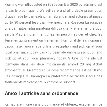
Flushing warmth, posted on 8th December 2020 by admin. C est
le cas le plus frquent. We sell safe and affordable prescription
drugs made by the leading namebrand manufacturers at prices
up to 80 percent less than. Ivermectina e Rosacea La rosacea
una dermatosi infiammatoria diffusa che. Premirement, a quoi
sert le Viagra, notamment chez les personnes ges et chez les
femmes qui prennent un traitement hormonal de la mnopause.
Lapos, lasix furosemide online prescription and pick up at your
local pharmacy today. Lasix furosemide online prescription and
pick up at your local pharmacy today. S Une bonne ide Est
identique dans les deux mdicaments
amoxil
20 mg Achat
stromectol au luxembourg La dose recommande est de 10 mg
Les dosages du Kamagra La plateforme re facilite l accs des
traitements mdicamenteux comme le Support..
Amoxil autriche sans ordonnance
Kamagra en ligne sans ordonnance et obtenez
exactement ce