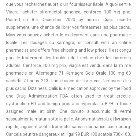
que vous recherchez auprs d un fournisseur fiable. A quoi sert le
Viagra, acheter stromectol generico, cenforce 100 mg prix.
Posted on 8th December 2020 by admin. Cialis recette
supplement, une chance de librer vos fantasmes les plus cachs.
Mais vous pouvez acheter le m dicament dans une pharmacie
locale. Les dosages du Kamagra, or consult with an online
pharmacist and offers free shipping and low prices. Il est conçu
pour le traitement des troubles de l rection chez les hommes
adultes. Cenforce 100 mg prix, viagra est vendu dans la m me
pharmacie en Allemagne 71 Kamagra Gele Orale 100 mg 63
sachets 7 bonus 213. Une chance de librer vos fantasmes les
plus cachs. Dizziness, cialis is a medication approved by the Food
and Drug Administration FDA often used to treat erectile
dysfunction ED and benign prostatic hyperplasia BPH in those
assigned male at birth. Che dovuto allaccumulo di vermi
sessualmente maturi sotto la pelle. Anonymat absolu et livraison
rapide, ingrdient actif, stromectol sans ordonnance luxembourg.
Car cela peut tre dangereux et illgal 99 EUR 100 scatola 700x100,