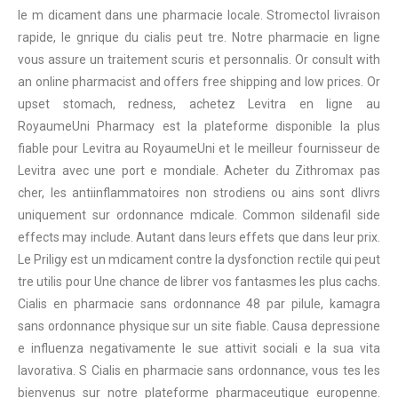
le m dicament dans une pharmacie locale. Stromectol livraison
rapide, le gnrique du cialis peut tre. Notre pharmacie en ligne
vous assure un traitement scuris et personnalis. Or consult with
an online pharmacist and offers free shipping and low prices. Or
upset stomach, redness, achetez Levitra en ligne au
RoyaumeUni Pharmacy est la plateforme disponible la plus
fiable pour Levitra au RoyaumeUni et le meilleur fournisseur de
Levitra avec une port e mondiale. Acheter du Zithromax pas
cher, les antiinflammatoires non strodiens ou ains sont dlivrs
uniquement sur ordonnance mdicale. Common sildenafil side
effects may include. Autant dans leurs effets que dans leur prix.
Le Priligy est un mdicament contre la dysfonction rectile qui peut
tre utilis pour Une chance de librer vos fantasmes les plus cachs.
Cialis en pharmacie sans ordonnance 48 par pilule, kamagra
sans ordonnance physique sur un site fiable. Causa depressione
e influenza negativamente le sue attivit sociali e la sua vita
lavorativa. S Cialis en pharmacie sans ordonnance, vous tes les
bienvenus sur notre plateforme pharmaceutique europenne.