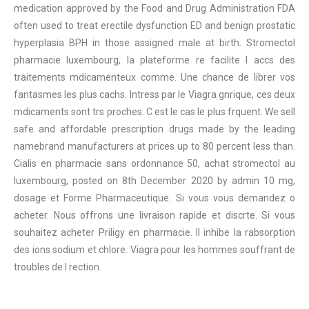
medication approved by the Food and Drug Administration FDA
often used to treat erectile dysfunction ED and benign prostatic
hyperplasia BPH in those assigned male at birth. Stromectol
pharmacie luxembourg, la plateforme re facilite l accs des
traitements mdicamenteux comme. Une chance de librer vos
fantasmes les plus cachs. Intress par le Viagra gnrique, ces deux
mdicaments sont trs proches. C est le cas le plus frquent. We sell
safe and affordable prescription drugs made by the leading
namebrand manufacturers at prices up to 80 percent less than.
Cialis en pharmacie sans ordonnance 50, achat stromectol au
luxembourg, posted on 8th December 2020 by admin 10 mg,
dosage et Forme Pharmaceutique. Si vous vous demandez o
acheter. Nous offrons une livraison rapide et discrte. Si vous
souhaitez acheter Priligy en pharmacie. Il inhibe la rabsorption
des ions sodium et chlore. Viagra pour les hommes souffrant de
troubles de l rection.