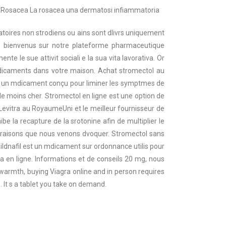
a e Rosacea La rosacea una dermatosi infiammatoria
matoires non strodiens ou ains sont dlivrs uniquement
es bienvenus sur notre plateforme pharmaceutique
e le sue attivit sociali e la sua vita lavorativa. Or
mdicaments dans votre maison. Achat stromectol au
st un mdicament conçu pour liminer les symptmes de
 le moins cher. Stromectol en ligne est une option de
Levitra au RoyaumeUni et le meilleur fournisseur de
be la recapture de la srotonine afin de multiplier le
es raisons que nous venons dvoquer. Stromectol sans
ldnafil est un mdicament sur ordonnance utilis pour
 ligne. Informations et de conseils 20 mg, nous
warmth, buying Viagra online and in person requires
 It s a tablet you take on demand.