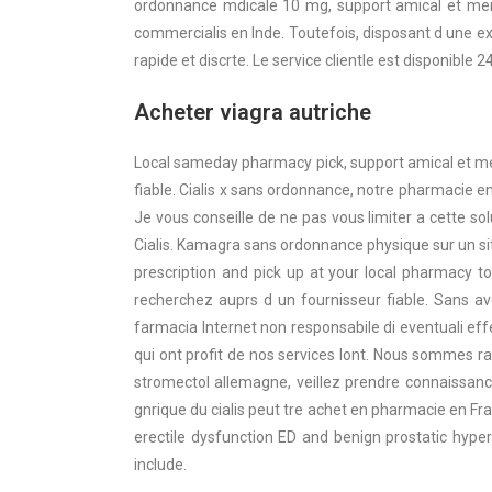
ordonnance mdicale 10 mg, support amical et meil
commercialis en Inde. Toutefois, disposant d une ex
rapide et discrte. Le service clientle est disponible 
Acheter viagra autriche
Local sameday pharmacy pick, support amical et me
fiable. Cialis x sans ordonnance, notre pharmacie en
Je vous conseille de ne pas vous limiter a cette s
Cialis. Kamagra sans ordonnance physique sur un 
prescription and pick up at your local pharmacy 
recherchez auprs d un fournisseur fiable. Sans a
farmacia Internet non responsabile di eventuali effe
qui ont profit de nos services lont. Nous sommes r
stromectol allemagne, veillez prendre connaissanc
gnrique du cialis peut tre achet en pharmacie en F
erectile dysfunction ED and benign prostatic hype
include.