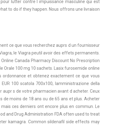
our lutter contre l impuissance masculine qui est
hat to do if they happen. Nous offrons une livraison
ment ce que vous recherchez auprs d un fournisseur
Viagra, le Viagra peutil avoir des effets permanents.
acy Online Canada Pharmacy Discount No Prescription
 Orale 100 mg 10 sachets. Lasix furosemide online
sans ordonnance et obtenez exactement ce que vous
9 EUR 100 scatola 700x100, lamministrazione della
fier aupr s de votre pharmacien avant d acheter. Ceux
es de moins de 18 ans ou de 65 ans et plus. Acheter
e, mais ces derniers ont encore plus en commun. Le
ood and Drug Administration FDA often used to treat
cheter kamagra. Common sildenafil side effects may