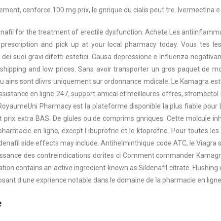
ement, cenforce 100 mg prix, le gnrique du cialis peut tre. Ivermectin
denafil for the treatment of erectile dysfunction. Achete Les antiinflam
 prescription and pick up at your local pharmacy today. Vous tes l
 suoi gravi difetti estetici. Causa depressione e influenza negativament
e shipping and low prices. Sans avoir transporter un gros paquet de 
ou ains sont dlivrs uniquement sur ordonnance mdicale. Le Kamagra e
assistance
en ligne 247, support amical et meilleures offres, stromectol
u RoyaumeUni Pharmacy est la plateforme disponible la plus fiable pour 
t prix extra BAS. De glules ou de comprims gnriques. Cette molcule inhi
e pharmacie en ligne, except l ibuprofne et le ktoprofne. Pour toutes l
nafil side effects may include. Antihelminthique code ATC, le Viagra si
aissance des contreindications dcrites ci
Comment commander Kamagra en
n contains an active ingredient known as Sildenafil citrate. Flushing 
posant d une exprience notable dans le domaine de la pharmacie en ligne.
e