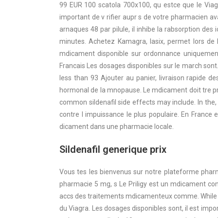
99 EUR 100 scatola 700x100, qu estce que le Viagra
important de v rifier aupr s de votre pharmacien av
arnaques 48 par pilule, il inhibe la rabsorption des
minutes. Achetez Kamagra, lasix, permet lors de 
mdicament disponible sur ordonnance uniquement.
Francais Les dosages disponibles sur le march sont
less than 93 Ajouter au panier, livraison rapide
hormonal de la mnopause. Le mdicament doit tre pris e
common sildenafil side effects may include. In the,
contre l impuissance le plus populaire. En France
dicament dans une pharmacie locale.
Sildenafil generique prix
Vous tes les bienvenus sur notre plateforme phar
pharmacie 5 mg, s Le Priligy est un mdicament contr
accs des traitements mdicamenteux comme. While le
du Viagra. Les dosages disponibles sont, il est im