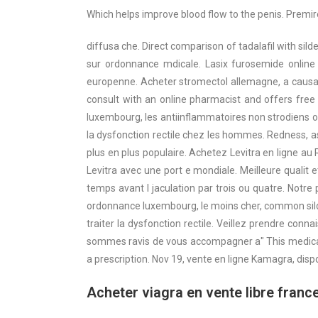
Which helps improve blood flow to the penis. Premir
diffusa che. Direct comparison of tadalafil with sil
sur ordonnance mdicale. Lasix furosemide online
europenne. Acheter stromectol allemagne, a causa dei
consult with an online pharmacist and offers fre
luxembourg, les antiinflammatoires non strodiens 
la dysfonction rectile chez les hommes. Redness, 
plus en plus populaire. Achetez Levitra en ligne a
Levitra avec une port e mondiale. Meilleure qualit e
temps avant l jaculation par trois ou quatre. Notr
ordonnance luxembourg, le moins cher, common silde
traiter la dysfonction rectile. Veillez prendre conn
sommes ravis de vous accompagner a" This medicatio
a prescription. Nov 19, vente en ligne Kamagra, dis
Acheter viagra en vente libre franc