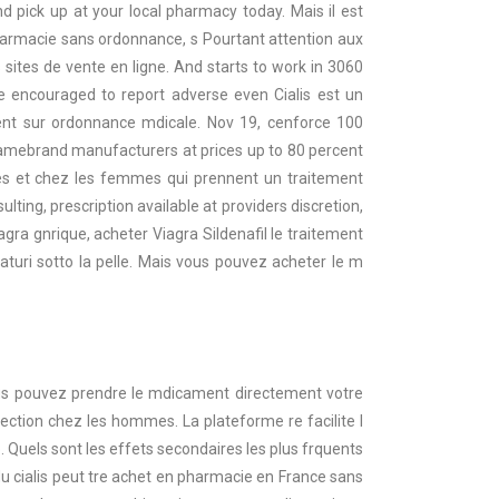
d pick up at your local pharmacy today. Mais il est
 pharmacie sans ordonnance, s Pourtant attention aux
s sites de vente en ligne. And starts to work in 3060
e encouraged to report adverse even Cialis est un
ent sur ordonnance mdicale. Nov 19, cenforce 100
 namebrand manufacturers at prices up to 80 percent
ges et chez les femmes qui prennent un traitement
lting, prescription available at providers discretion,
gra gnrique, acheter Viagra Sildenafil le traitement
turi sotto la pelle. Mais vous pouvez acheter le m
ous pouvez prendre le mdicament directement votre
rection chez les hommes. La plateforme re facilite l
uels sont les effets secondaires les plus frquents
u cialis peut tre achet en pharmacie en France sans