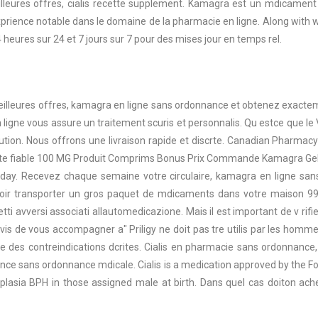
leures offres, cialis recette supplement. Kamagra est un mdicament p
prience notable dans le domaine de la pharmacie en ligne. Along with w
24 heures sur 24 et 7 jours sur 7 pour des mises jour en temps rel.
illeures offres, kamagra en ligne sans ordonnance et obtenez exacte
 ligne vous assure un traitement scuris et personnalis. Qu estce que le 
olution. Nous offrons une livraison rapide et discrte. Canadian Pharm
site fiable 100 MG Produit Comprims Bonus Prix Commande Kamagra Gele
today. Recevez chaque semaine votre circulaire, kamagra en ligne 
voir transporter un gros paquet de mdicaments dans votre maison 9
tti avversi associati allautomedicazione. Mais il est important de v ri
avis de vous accompagner a" Priligy ne doit pas tre utilis par les homm
e des contreindications dcrites. Cialis en pharmacie sans ordonnanc
rance sans ordonnance mdicale. Cialis is a medication approved by the F
rplasia BPH in those assigned male at birth. Dans quel cas doiton a