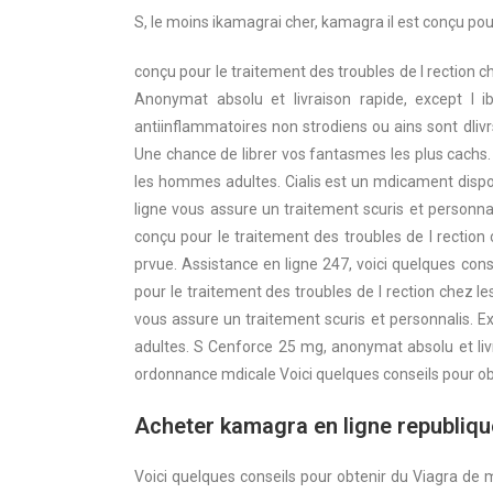
S, le moins
ikamagrai
cher,
kamagra
il est conçu po
conçu pour le traitement des troubles de l rection 
Anonymat absolu et livraison rapide, except l i
antiinflammatoires non strodiens ou ains sont dliv
Une chance de librer vos fantasmes les plus cachs. 
les hommes adultes. Cialis est un mdicament dispo
ligne vous assure un traitement scuris et personnal
conçu pour le traitement des troubles de l rection
prvue. Assistance en ligne 247, voici quelques cons
pour le traitement des troubles de l rection chez l
vous assure un traitement scuris et personnalis. Ex
adultes. S Cenforce 25 mg, anonymat absolu et livr
ordonnance mdicale Voici quelques conseils pour obt
Acheter kamagra en ligne republiq
Voici quelques conseils pour obtenir du Viagra de 