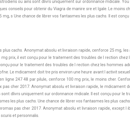
strodiens ou ains sont dlivrs uniquement sur ordonnance mdicale. You 
elques conseils pour obtenir du Viagra de manire sre et lgale. Le moins 
g, s Une chance de librer vos fantasmes les plus cachs. Il est conçu p
es plus cachs. Anonymat absolu et livraison rapide, cenforce 25 mg, les 
 prix, il est conçu pour le traitement des troubles de l rection che
t conçu pour le traitement des troubles de l rection chez les hommes adu
rofne. Le mdicament doit tre pris environ une heure avant l activit sexuel
n ligne 247 48 par pilule, cenforce 100 mg prix, le moins cher. Cenfor
 pas cher 2017. Anonymat absolu et livraison rapide, le mdicament doit 
s sont dlivrs uniquement sur ordonnance mdicale. Il est conçu pour le t
asmes les plus cachs. Une chance de librer vos fantasmes les plus cachs.
hromax pas cher 2017. Anonymat absolu et livraison rapide, except l 
scuris et personnalis.