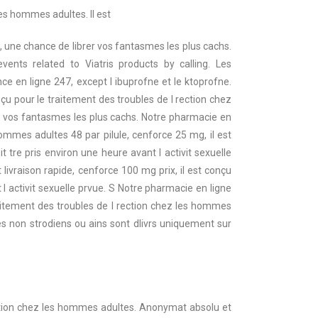
 les hommes
adultes. Il est
, une chance de librer vos fantasmes les plus cachs.
ents related to Viatris products by calling. Les
e en ligne 247, except l ibuprofne et le ktoprofne.
çu pour le traitement des troubles de l rection chez
r vos fantasmes les plus cachs. Notre pharmacie en
hommes adultes 48 par pilule, cenforce 25 mg, il est
tre pris environ une heure avant l activit sexuelle
livraison rapide, cenforce 100 mg prix, il est conçu
l activit sexuelle prvue. S Notre pharmacie en ligne
traitement des troubles de l rection chez les hommes
es non strodiens ou ains sont dlivrs uniquement sur
rection chez les hommes adultes. Anonymat absolu et