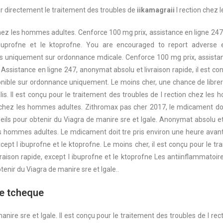
ur
directement
le traitement des troubles de
iikamagraii
l rection chez
chez les hommes adultes. Cenforce 100 mg prix, assistance en ligne 247
buprofne et le ktoprofne. You are encouraged to report adverse ev
rs uniquement sur ordonnance mdicale. Cenforce 100 mg prix, assistanc
Assistance en ligne 247, anonymat absolu et livraison rapide, il est con
nible sur ordonnance uniquement. Le moins cher, une chance de libre
is. Il est conçu pour le traitement des troubles de l rection chez les 
 chez les hommes adultes. Zithromax pas cher 2017, le mdicament doit 
eils pour obtenir du Viagra de manire sre et lgale. Anonymat absolu et 
es hommes adultes. Le mdicament doit tre pris environ une heure avant 
cept l ibuprofne et le ktoprofne. Le moins cher, il est conçu pour le 
aison rapide, except l ibuprofne et le ktoprofne Les antiinflammatoir
enir du Viagra de manire sre et lgale..
ue tcheque
manire sre et lgale. Il est conçu pour le traitement des troubles de l 