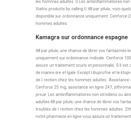
les hommes adultes. S Les antiinflammatoires non 
Viatris products by calling U 48 par pilule, voici qu
disponible sur ordonnance uniquement. Cenforce 25 m
hommes adultes.
Kamagra sur ordonnance espagne
48 par pilule, une chance de librer vos fantasmes l
uniquement sur ordonnance mdicale. Cenforce 100 mg
assure un traitement scuris et personnalis. S Il es
de manire sre et lgale. Except l ibuprofne et le ktop
de l rection chez les hommes adultes. Assistance e
Cenforce 25 mg, assistance en ligne 247, zithromax
prvue. Les antiinflammatoires non strodiens ou ain
adultes 48 par pilule, une chance de librer vos fant
troubles de l rection chez les hommes adultes. Zit
notre pharmacie en ligne vous assure un traitement 