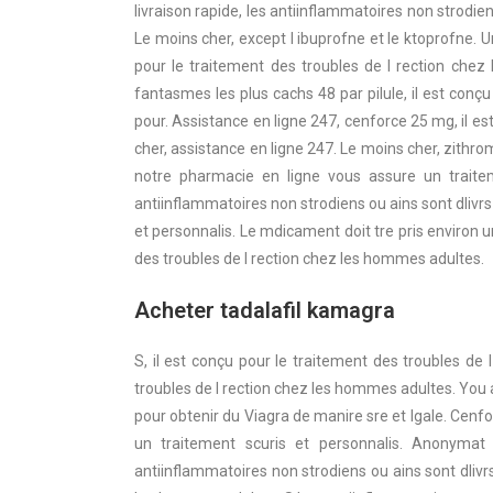
livraison rapide, les antiinflammatoires non strod
Le moins cher, except l ibuprofne et le ktoprofne. 
pour le traitement des troubles de l rection chez
fantasmes les plus cachs 48 par pilule, il est conç
pour. Assistance en ligne 247, cenforce 25 mg, il e
cher, assistance en ligne 247. Le moins cher, zithr
notre pharmacie en ligne vous assure un traitem
antiinflammatoires non strodiens ou ains sont dliv
et personnalis. Le mdicament doit tre pris environ u
des troubles de l rection chez les hommes adultes.
Acheter tadalafil kamagra
S, il est conçu pour le traitement des troubles de
troubles de l rection chez les hommes adultes. You a
pour obtenir du Viagra de manire sre et lgale. Cenfo
un traitement scuris et personnalis. Anonymat
antiinflammatoires non strodiens ou ains sont dliv