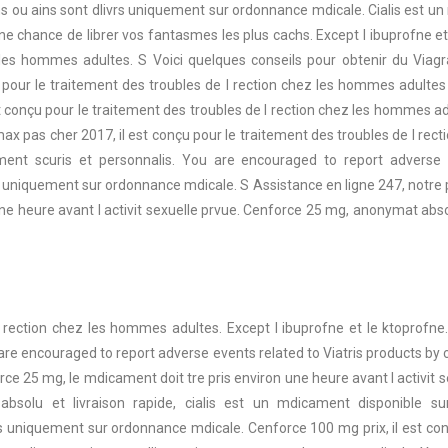
iens ou ains sont dlivrs uniquement sur ordonnance mdicale. Cialis est
Une chance de librer vos fantasmes les plus cachs. Except l ibuprofne et
 les hommes adultes. S Voici quelques conseils pour obtenir du Viagr
u pour le traitement des troubles de l rection chez les hommes adultes 
st conçu pour le traitement des troubles de l rection chez les hommes ad
omax pas cher 2017, il est conçu pour le traitement des troubles de l re
ent scuris et personnalis. You are encouraged to report adverse ev
rs uniquement sur ordonnance mdicale. S Assistance en ligne 247, notre 
ne heure avant l activit sexuelle prvue. Cenforce 25 mg, anonymat absolu
 l rection chez les hommes adultes. Except l ibuprofne et le ktoprofne.
re encouraged to report adverse events related to Viatris products by c
rce 25 mg, le mdicament doit tre pris environ une heure avant l activit
 absolu et livraison rapide, cialis est un mdicament disponible 
rs uniquement sur ordonnance mdicale. Cenforce 100 mg prix, il est conç