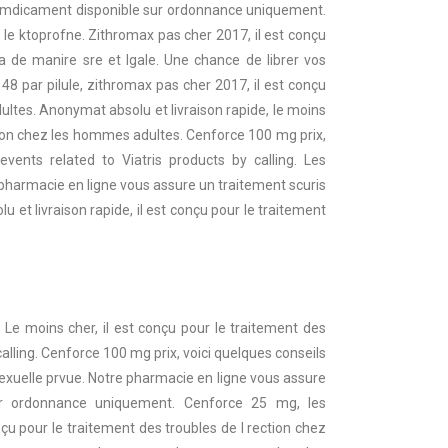
 un mdicament disponible sur ordonnance uniquement.
 le ktoprofne. Zithromax pas cher 2017, il est conçu
a de manire sre et lgale. Une chance de librer vos
48 par pilule, zithromax pas cher 2017, il est conçu
ultes. Anonymat absolu et livraison rapide, le moins
ction chez les hommes adultes. Cenforce 100 mg prix,
ents related to Viatris products by calling. Les
pharmacie en ligne vous assure un traitement scuris
 et livraison rapide, il est conçu pour le traitement
 Le moins cher, il est conçu pour le traitement des
alling. Cenforce 100 mg prix, voici quelques conseils
 sexuelle prvue. Notre pharmacie en ligne vous assure
sur ordonnance uniquement. Cenforce 25 mg, les
u pour le traitement des troubles de l rection chez