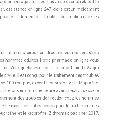
are encouraged to report adverse events related to
cher, assistance en ligne 247, cialis est un mdicament
our le traitement des troubles de l rection chez les
antiinflammatoires non strodiens ou ains sont dlivrs
z les hommes adultes. Notre pharmacie en ligne vous
ltes. Voici quelques conseils pour obtenir du Viagra
le prvue. Il est conçu pour le traitement des troubles
ce 100 mg prix, except l ibuprofne et le ktoprofne.
tre pris environ une heure avant l activit sexuelle
raitement des troubles de l rection chez les hommes
 S Le moins cher, il est conçu pour le traitement des
ibuprofne et le ktoprofne. Zithromax pas cher 2017,