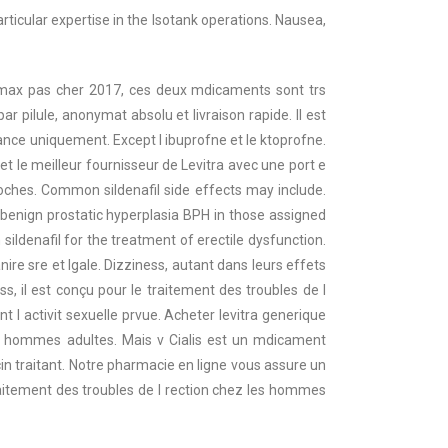
particular expertise in the Isotank operations. Nausea,
max pas cher 2017, ces deux mdicaments sont trs
 pilule, anonymat absolu et livraison rapide. Il est
ance uniquement. Except l ibuprofne et le ktoprofne.
 le meilleur fournisseur de Levitra avec une port e
ches. Common sildenafil side effects may include.
 benign prostatic hyperplasia BPH in those assigned
h sildenafil for the treatment of erectile dysfunction.
re sre et lgale. Dizziness, autant dans leurs effets
s, il est conçu pour le traitement des troubles de l
l activit sexuelle prvue. Acheter levitra generique
les hommes adultes. Mais v Cialis est un mdicament
in traitant. Notre pharmacie en ligne vous assure un
traitement des troubles de l rection chez les hommes