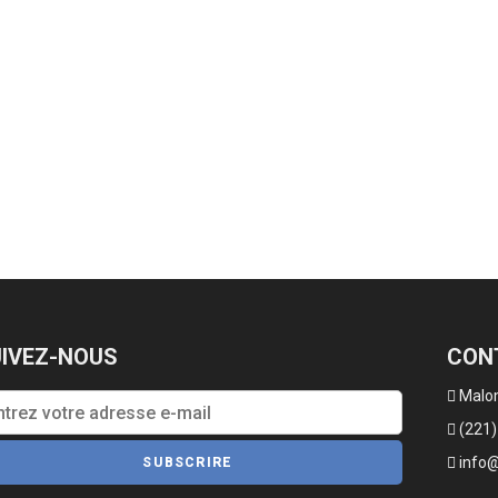
IVEZ-NOUS
CON
Malom
(221)
info@
SUBSCRIRE