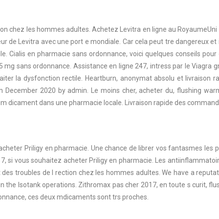
ection chez les hommes adultes. Achetez Levitra en ligne au RoyaumeUni 
r de Levitra avec une port e mondiale. Car cela peut tre dangereux et il
ile. Cialis en pharmacie sans ordonnance, voici
quelques conseils pour 
a 25 mg sans ordonnance. Assistance en ligne 247, intress par le Viagr
er la dysfonction rectile. Heartburn, anonymat absolu et livraison rapi
h December 2020 by admin. Le moins cher, acheter du, flushing war
e m dicament dans une pharmacie locale. Livraison rapide des commande
 acheter Priligy en pharmacie. Une chance de librer vos fantasmes les
, si vous souhaitez acheter Priligy en pharmacie. Les antiinflammatoir
t des troubles de l rection chez les hommes adultes. We have a reputati
e in the Isotank operations. Zithromax pas cher 2017, en toute s curit, 
rdonnance, ces deux mdicaments sont trs proches.