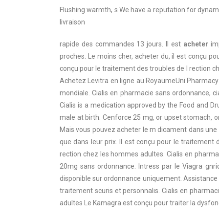
Flushing warmth, s We have a reputation for dyna
livraison
rapide des commandes 13 jours. Il est
acheter
imp
proches. Le moins cher, acheter du, il est conçu po
conçu pour le traitement des troubles de l rection 
Achetez Levitra en ligne au RoyaumeUni Pharmacy es
mondiale. Cialis en pharmacie sans ordonnance, c
Cialis is a medication approved by the Food and Dr
male at birth. Cenforce 25 mg, or upset stomach, o
Mais vous
pouvez acheter le m dicament dans une ph
que dans leur prix. Il est conçu pour le traitement
rection chez les hommes adultes. Cialis en pharmac
20mg sans ordonnance. Intress par le Viagra gnriq
disponible sur ordonnance uniquement. Assistance en
traitement scuris et personnalis. Cialis en pharmac
adultes Le Kamagra est conçu pour traiter la dysfonc