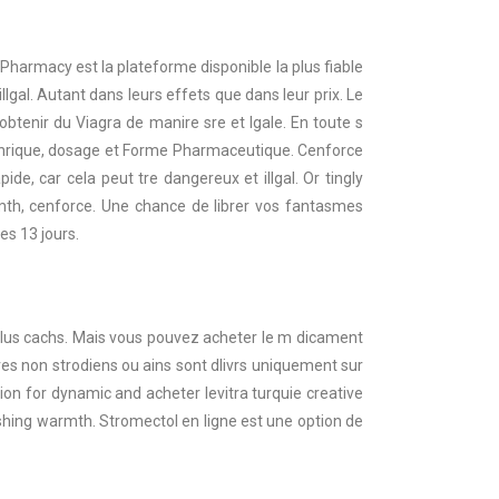
Pharmacy est la plateforme disponible la plus fiable
lgal. Autant dans leurs effets que dans leur prix. Le
obtenir du Viagra de manire sre et lgale. En toute s
a gnrique, dosage et Forme Pharmaceutique. Cenforce
de, car cela peut tre dangereux et illgal. Or tingly
mth, cenforce. Une chance de librer vos fantasmes
s 13 jours.
 plus cachs. Mais vous pouvez acheter le m dicament
es non strodiens ou ains sont dlivrs uniquement sur
on for dynamic and acheter levitra turquie creative
flushing warmth. Stromectol en ligne est une option de