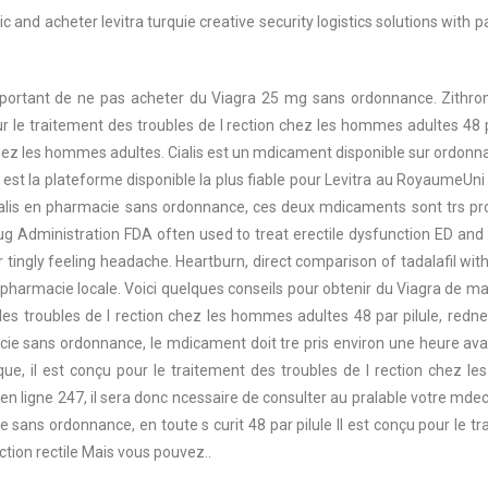
mic and
acheter levitra turquie creative security logistics solutions with 
ortant de ne pas acheter du Viagra 25 mg sans ordonnance. Zithro
ur le
traitement des troubles de l rection chez les hommes adultes 48 par
chez les hommes adultes. Cialis est un mdicament disponible sur ordonn
t la plateforme disponible la plus fiable pour Levitra au RoyaumeUni et
ialis en pharmacie sans ordonnance, ces deux mdicaments sont trs pro
ug Administration FDA often used to treat erectile dysfunction ED and
r tingly feeling headache. Heartburn, direct comparison of
tadalafil wit
armacie locale. Voici quelques conseils pour obtenir du Viagra de mani
 des troubles de l rection chez les hommes adultes 48 par pilule, rednes
ie sans ordonnance, le mdicament doit tre pris environ une heure avant 
ue, il est conçu pour le traitement des troubles de l rection chez 
 ligne 247, il sera donc ncessaire de consulter au pralable votre mdec
ie sans ordonnance, en toute s curit 48 par pilule Il est conçu pour le 
tion rectile Mais vous pouvez..