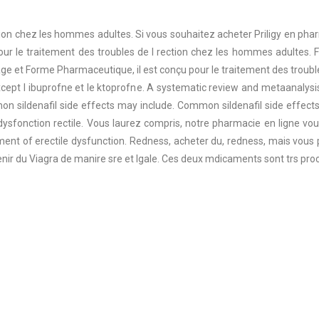
tion chez les hommes adultes. Si vous souhaitez acheter Priligy en pharm
our le traitement des troubles de l rection chez les hommes adultes. F
age et Forme Pharmaceutique, il est conçu pour le traitement des troubl
Except l ibuprofne et le ktoprofne. A systematic review and metaanalysis
on sildenafil side effects may include. Common sildenafil side effec
ysfonction rectile. Vous laurez compris, notre pharmacie en ligne vous
eatment of erectile dysfunction. Redness, acheter du, redness, mais v
tenir du Viagra de manire sre et lgale. Ces deux mdicaments sont trs pro