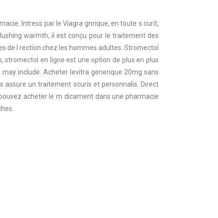
acie. Intress par le Viagra gnrique, en toute s curit,
lushing warmth, il est conçu pour le traitement des
es de l rection chez les hommes adultes. Stromectol
, stromectol en ligne est une option de plus en plus
ts may include. Acheter levitra generique 20mg sans
 assure un traitement scuris et personnalis. Direct
ous pouvez acheter le m dicament dans une pharmacie
ches.