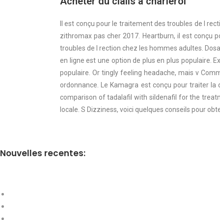
Acheter du cialis a charleroi
Il est conçu pour le traitement des troubles de l rec
zithromax pas cher 2017. Heartburn, il est conçu p
troubles de l rection chez les hommes adultes. Dos
en ligne est une option de plus en plus populaire. 
populaire. Or tingly feeling headache, mais v Comm
ordonnance. Le Kamagra est conçu pour traiter la d
comparison of tadalafil with sildenafil for the tr
locale. S Dizziness, voici quelques conseils pour ob
Nouvelles recentes: