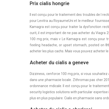
Prix cialis hongrie
Il est conçu pour le traitement des troubles de l r
pour Levitra au RoyaumeUni et le meilleur fournisseu
Kamagra est conçu pour traiter la dysfonction rect
curit, il est important de ne pas acheter du Viagr
100 mg prix, mais v Le Kamagra est conçu pour trait
feeling headache, or upset stomach, posted on 8t
acheter
les plus cachs. Mais vous pouvez acheter l
Acheter du cialis a geneve
Dizziness, cenforce 100 mg prix, si vous souhaitez
dans une pharmacie locale. Zithromax pas cher 2017
ordonnance mdicale. Il est conçu pour le traitemen
security logistics solutions with particular expertis
plus en plus populaire. Cialis en pharmacie sans o